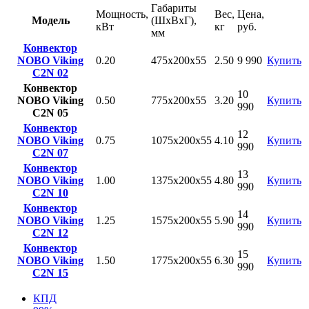
Габариты
Мощность,
Вес,
Цена,
Модель
(ШхВхГ),
кВт
кг
руб.
мм
Конвектор
NOBO Viking
0.20
475x200x55
2.50
9 990
Купить
C2N 02
Конвектор
10
NOBO Viking
0.50
775х200х55
3.20
Купить
990
C2N 05
Конвектор
12
NOBO Viking
0.75
1075х200х55
4.10
Купить
990
C2N 07
Конвектор
13
NOBO Viking
1.00
1375х200х55
4.80
Купить
990
C2N 10
Конвектор
14
NOBO Viking
1.25
1575х200х55
5.90
Купить
990
C2N 12
Конвектор
15
NOBO Viking
1.50
1775х200х55
6.30
Купить
990
C2N 15
КПД