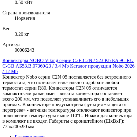
0.50 кВт
Страна производителя
Норвегия
Вес
3.20 кг
Артикул
00006243
Конвекторы NOBO Viking серий C2F-C2N / 523 Kb
ЕАЭС RU
C-GB.АБ53.B.07360/23 / 3.4 Mb
Каталог продукции Nobo 2026
/ 12 Mb
Конвектор Nobo серии C2N 05 поставляется без встроенного
термостата, что позволяет изначально подобрать любой
термостат серии R80. Конвекторы C2N 05 отличаются
компактными размерами – высота конвектора составляет
всего 200 мм, что позволяет устанавливать его в небольших
проемах. В конвекторе предусмотрена функция «защита от
перегрева» - датчики температуры отключают конвектор при
повышении температуры выше 110°C. Ножки для конвектора
в комплект не входят. Габариты с кронштейном (ШxВxГ):
775x200x90 мм
Без термостата