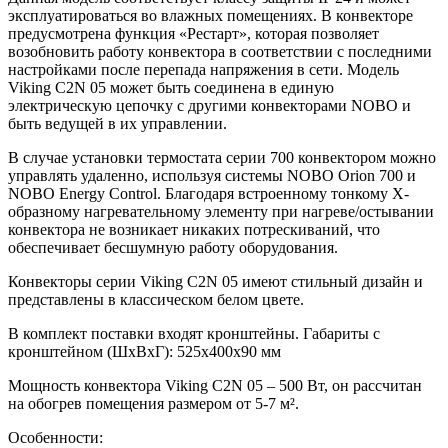
эксплуатироваться во влажных помещениях. В конвекторе
предусмотрена функция «Рестарт», которая позволяет
возобновить работу конвектора в соответствии с последними
настройками после перепада напряжения в сети. Модель
Viking C2N 05 может быть соединена в единую
электрическую цепочку с другими конвекторами NOBO и
быть ведущей в их управлении.
В случае установки термостата серии 700 конвектором можно
управлять удаленно, используя системы NOBO Orion 700 и
NOBO Energy Control. Благодаря встроенному тонкому Х-
образному нагревательному элементу при нагреве/остывании
конвектора не возникает никаких потрескиваний, что
обеспечивает бесшумную работу оборудования.
Конвекторы серии Viking C2N 05 имеют стильный дизайн и
представлены в классическом белом цвете.
В комплект поставки входят кронштейны. Габариты с
кронштейном (ШxВxГ): 525x400x90 мм
Мощность конвектора Viking C2N 05 – 500 Вт, он рассчитан
на обогрев помещения размером от 5-7 м².
Особенности: